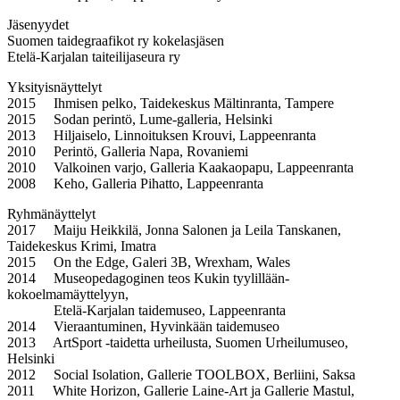
Jäsenyydet
Suomen taidegraafikot ry kokelasjäsen
Etelä-Karjalan taiteilijaseura ry
Yksityisnäyttelyt
2015 Ihmisen pelko, Taidekeskus Mältinranta, Tampere
2015 Sodan perintö, Lume-galleria, Helsinki
2013 Hiljaiselo, Linnoituksen Krouvi, Lappeenranta
2010 Perintö, Galleria Napa, Rovaniemi
2010 Valkoinen varjo, Galleria Kaakaopapu, Lappeenranta
2008 Keho, Galleria Pihatto, Lappeenranta
Ryhmänäyttelyt
2017 Maiju Heikkilä, Jonna Salonen ja Leila Tanskanen,
Taidekeskus Krimi, Imatra
2015 On the Edge, Galeri 3B, Wrexham, Wales
2014 Museopedagoginen teos Kukin tyylillään-
kokoelmamäyttelyyn,
Etelä-Karjalan taidemuseo, Lappeenranta
2014 Vieraantuminen, Hyvinkään taidemuseo
2013 ArtSport -taidetta urheilusta, Suomen Urheilumuseo,
Helsinki
2012 Social Isolation, Gallerie TOOLBOX, Berliini, Saksa
2011 White Horizon, Gallerie Laine-Art ja Gallerie Mastul,